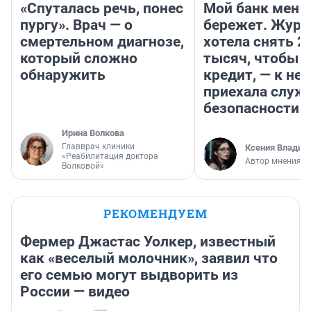
«Спуталась речь, понес
Мой банк меня
пургу». Врач — о
бережет. Журн
смертельном диагнозе,
хотела снять 2
который сложно
тысяч, чтобы п
обнаружить
кредит, — к не
приехала служ
безопасности
Ирина Волкова
Главврач клиники
Ксения Владим
«Реабилитация доктора
Автор мнения
Волковой»
РЕКОМЕНДУЕМ
Фермер Джастас Уолкер, известный
как «веселый молочник», заявил что
его семью могут выдворить из
России — видео