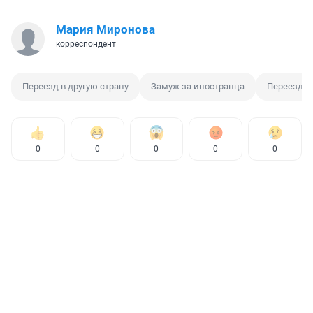
Мария Миронова
корреспондент
Переезд в другую страну
Замуж за иностранца
Переезд 
0
0
0
0
0