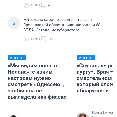
16 371
49
«Отражена самая массовая атака»: в
5
Ярославской области ликвидировали 88
БПЛА. Заявление губернатора
13 931
110
МНЕНИЕ
МНЕНИЕ
«Мы видим нового
«Спуталась реч
Нолана»: с каким
пургу». Врач — 
настроем нужно
смертельном д
смотреть «Одиссею»,
который слож
чтобы она не
обнаружить
выглядела как фиаско
Ирина Волкова