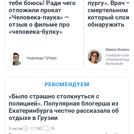
тебя боюсь! Ради чего
пургу». Врач — 
отложили прокат
смертельном д
«Человека-паука» —
который слож
отзыв о фильме про
обнаружить
«человека-булку»
Ирина Волкова
Главврач клини
Надежда Губарь
«Реабилитация 
Волковой»
РЕКОМЕНДУЕМ
«Было страшно столкнуться с
полицией». Популярная блогерша из
Екатеринбурга честно рассказала об
отдыхе в Грузии
9 часов
11 182
79