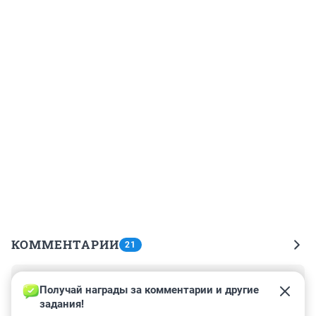
КОММЕНТАРИИ
21
Гость
8 марта 2022, 14:30
Получай награды за комментарии и другие 
задания!
Будет как на Кубе: дорогие автомобили и дешевая 