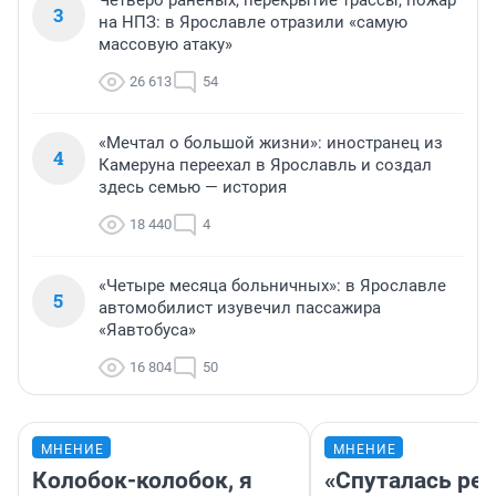
Четверо раненых, перекрытие трассы, пожар
3
на НПЗ: в Ярославле отразили «самую
массовую атаку»
26 613
54
«Мечтал о большой жизни»: иностранец из
4
Камеруна переехал в Ярославль и создал
здесь семью — история
18 440
4
«Четыре месяца больничных»: в Ярославле
5
автомобилист изувечил пассажира
«Яавтобуса»
16 804
50
МНЕНИЕ
МНЕНИЕ
Колобок-колобок, я
«Спуталась реч