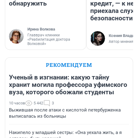
обнаружить
кредит, — к не
приехала служ
безопасности
Ирина Волкова
Главврач клиники
Ксения Владим
«Реабилитация доктора
Автор мнения
Волковой»
РЕКОМЕНДУЕМ
Ученый в изгнании: какую тайну
хранит могила профессора уфимского
вуза, которого обожали студенты
10 часов
5 442
3
Выжившая после атаки с кислотой петербурженка
выписалась из больницы
Накипело у младшей сестры: «Она уехала жить, а я