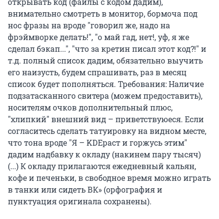
открывать код (файлы с кодом дадим),
внимательно смотреть в монитор, бормоча под
нос фразы на вроде "говорил же, надо на
фрэймворке делать!", "о май гад, нет!, уф, я же
сделал бэкап...", "что за кретин писал этот код?!" и
т.д. полный список дадим, обязательно выучить
его наизусть, будем спрашивать, раз в месяц
список будет пополняться. Требования: Наличие
подзатасканного свитера (можем предоставить),
носителям очков дополнительный плюс,
"хлипкий" внешний вид – приветствуюеся. Если
согласитесь сделать татуировку на видном месте,
что тона вроде "Я – KDEраст и горжусь этим"
дадим надбавку к окладу (накинем пару тысяч)
(...) К окладу прилагаются ежедневный кальян,
кофе и печеньки, в свободное время можно играть
в танки или сидеть ВК» (орфография и
пунктуация оригинала сохранены).