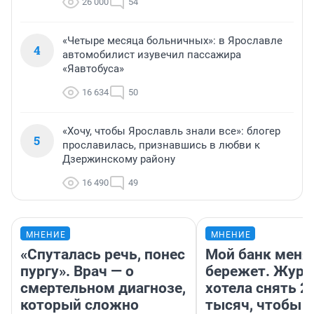
26 000
54
«Четыре месяца больничных»: в Ярославле
4
автомобилист изувечил пассажира
«Яавтобуса»
16 634
50
«Хочу, чтобы Ярославль знали все»: блогер
5
прославилась, признавшись в любви к
Дзержинскому району
16 490
49
МНЕНИЕ
МНЕНИЕ
«Спуталась речь, понес
Мой банк меня
пургу». Врач — о
бережет. Журн
смертельном диагнозе,
хотела снять 2
который сложно
тысяч, чтобы п