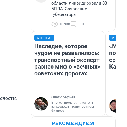
области ликвидировали 88
БПЛА. Заявление
губернатора
13 938
110
МНЕНИЕ
МНЕНИ
Наследие, которое
«Маши
чудом не развалилось:
полет
транспортный эксперт
сравн
разнес миф о «вечных»
Казах
советских дорогах
Олег Арефьев
сности,
Блогер, предприниматель,
владелец в транспортном
бизнесе
РЕКОМЕНДУЕМ