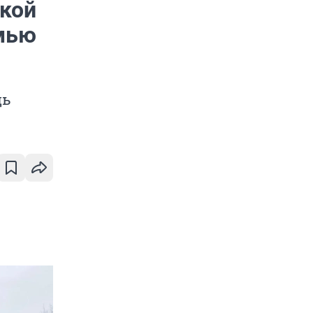
ской
емью
щь