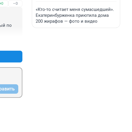
+0
–0
«Кто-то считает меня сумасшедшей».
Екатеринбурженка приютила дома
200 жирафов — фото и видео
й по 
+0
–0
равить