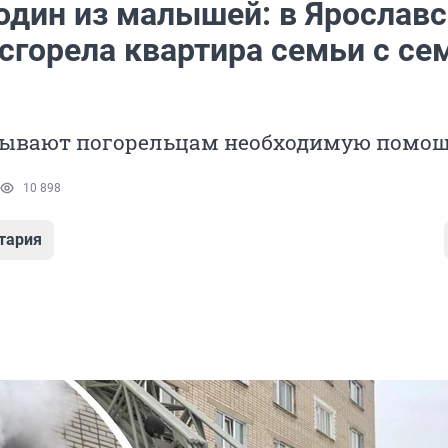
один из малышей: в Ярослав
 сгорела квартира семьи с с
зывают погорельцам необходимую помо
10 898
тария