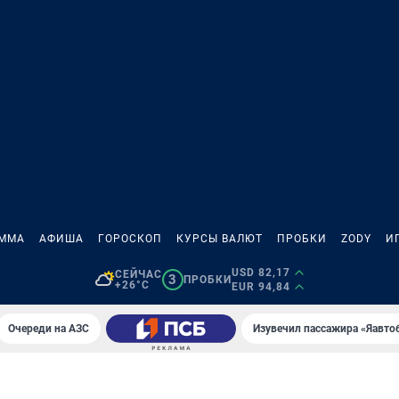
АММА
АФИША
ГОРОСКОП
КУРСЫ ВАЛЮТ
ПРОБКИ
ZODY
И
USD 82,17
СЕЙЧАС
3
ПРОБКИ
+26°C
EUR 94,84
Очереди на АЗС
Изувечил пассажира «Яавто