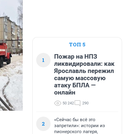
ТОП 5
Пожар на НПЗ
1
ликвидировали: как
Ярославль пережил
самую массовую
атаку БПЛА —
онлайн
50 242
290
«Сейчас бы всё это
2
запретили»: истории из
пионерского лагеря,