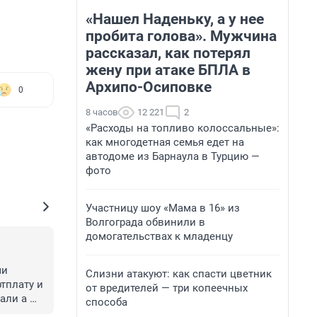
«Нашел Наденьку, а у нее
пробита голова». Мужчина
рассказал, как потерял
жену при атаке БПЛА в
Архипо-Осиповке
0
8 часов
12 221
2
«Расходы на топливо колоссальные»:
как многодетная семья едет на
автодоме из Барнаула в Турцию —
фото
Участницу шоу «Мама в 16» из
Волгограда обвинили в
домогательствах к младенцу
и 
Слизни атакуют: как спасти цветник
тплату и 
от вредителей — три копеечных
ли а 
способа