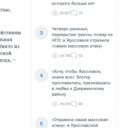
которого больше нет
стью,
32 827
73
Четверо раненых,
3
ействиям
перекрытие трассы, пожар на
льная
НПЗ: в Ярославле отразили
Никто из
«самую массовую атаку»
мской
24 705
53
мощь, —
«Хочу, чтобы Ярославль
4
знали все»: блогер
прославилась, признавшись
в любви к Дзержинскому
району
16 376
49
«Отражена самая массовая
5
атака»: в Ярославской