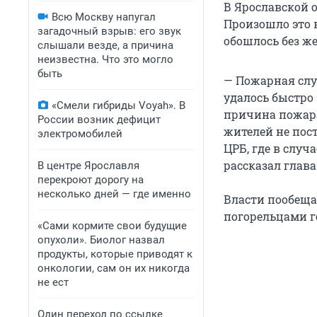
В Ярославской о
Всю Москву напугал
Произошло это 
загадочный взрыв: его звук
обошлось без же
слышали везде, а причина
неизвестна. Что это могло
быть
— Пожарная слу
удалось быстро
«Смели гибриды Voyah». В
причина пожара
России возник дефицит
жителей не пос
электромобилей
ЦРБ, где в слу
рассказал глав
В центре Ярославля
перекроют дорогу на
несколько дней — где именно
Власти пообеща
погорельцами г
«Сами кормите свои будущие
опухоли». Биолог назвал
продукты, которые приводят к
онкологии, сам он их никогда
не ест
Один переход по ссылке