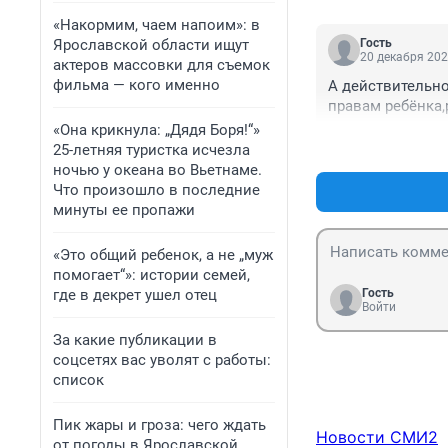
«Накормим, чаем напоим»: в
Ярославской области ищут
Гость
20 декабря 202
актеров массовки для съемок
фильма — кого именно
А действительно
правам ребёнка,
«Она крикнула: „Дядя Боря!“»
25-летняя туристка исчезла
ночью у океана во Вьетнаме.
Что произошло в последние
минуты ее пропажи
«Это общий ребенок, а не „муж
помогает“»: истории семей,
где в декрет ушел отец
Гость
Войти
За какие публикации в
соцсетях вас уволят с работы:
список
Пик жары и гроза: чего ждать
Новости СМИ2
от погоды в Ярославской