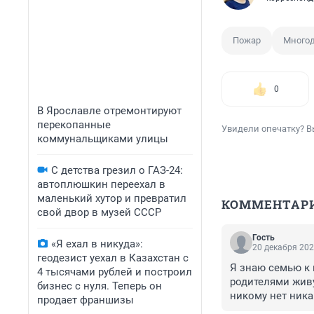
Пожар
Многод
0
В Ярославле отремонтируют
перекопанные
Увидели опечатку? В
коммунальщиками улицы
С детства грезил о ГАЗ-24:
автоплюшкин переехал в
маленький хутор и превратил
КОММЕНТАР
свой двор в музей СССР
Гость
«Я ехал в никуда»:
20 декабря 202
геодезист уехал в Казахстан с
Я знаю семью к 
4 тысячами рублей и построил
родителями живу
бизнес с нуля. Теперь он
никому нет ника
продает франшизы
результат ⁰00