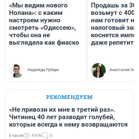
«Мы видим нового
Продашь за 300
Нолана»: с каким
возьмут с 4000
настроем нужно
нам готовит н
смотреть «Одиссею»,
налоговый зако
чтобы она не
коснется импор
выглядела как фиаско
даже репетито
Надежда Губарь
Анастасия Зав
РЕКОМЕНДУЕМ
«Не привози их мне в третий раз».
Читинец 40 лет разводит голубей,
которые всегда к нему возвращаются
6 часов
4 976
5