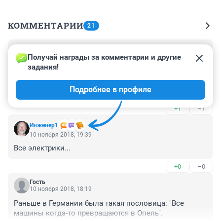
КОММЕНТАРИИ
21
Гость
10 ноября 2018, 20:40
Получай награды за комментарии и другие 
задания!
Надо запретить стоянки возле жилых домов. Там 
дети, женщины, старики они могут пострадать от 
Подробнее в профиле
взрыва горящей машины.
+1
–1
Инженер1
10 ноября 2018, 19:39
Все электрики...
+0
–0
Гость
10 ноября 2018, 18:19
Раньше в Германии была такая пословица: "Все 
машины когда-то превращаются в Опель".