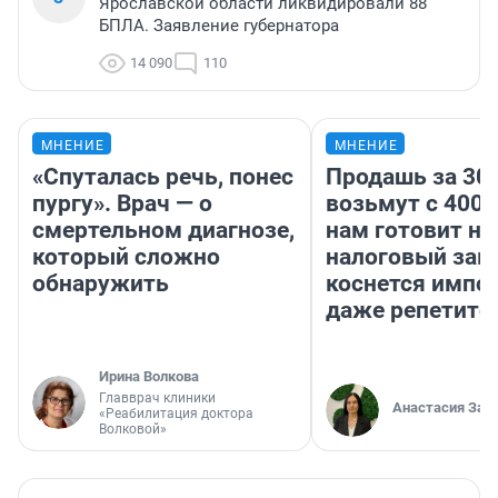
Ярославской области ликвидировали 88
БПЛА. Заявление губернатора
14 090
110
МНЕНИЕ
МНЕНИЕ
«Спуталась речь, понес
Продашь за 300
пургу». Врач — о
возьмут с 4000
смертельном диагнозе,
нам готовит н
который сложно
налоговый зако
обнаружить
коснется импор
даже репетито
Ирина Волкова
Главврач клиники
Анастасия Зав
«Реабилитация доктора
Волковой»