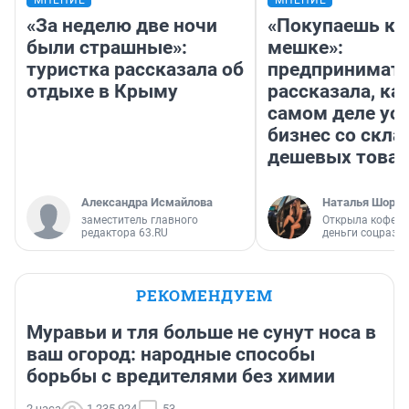
МНЕНИЕ
МНЕНИЕ
«За неделю две ночи
«Покупаешь ко
были страшные»:
мешке»:
туристка рассказала об
предпринимат
отдыхе в Крыму
рассказала, как
самом деле ус
бизнес со скл
дешевых това
Александра Исмайлова
Наталья Шорох
заместитель главного
Открыла кофейн
редактора 63.RU
деньги соцразв
РЕКОМЕНДУЕМ
Муравьи и тля больше не сунут носа в
ваш огород: народные способы
борьбы с вредителями без химии
2 часа
1 235 924
53