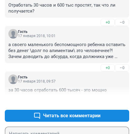
Отработать 30 часов и 600 тыс простят, так что ли 
получается?
+0
–0
Гость
17 января 2018, 10:01
а своего маленького беспомощного ребенка оставить 
без денег \долг по алиментам\ это человечнее?! 
Зачем доводить до абсурда, когда должника уже 
начинают трясти приставы.

+0
–0
Здоровая харя жрет, пьет и срет. живет в свое 
удовольствие, забывая напрочь, что есть родное 
Гость
маленькое существо которое ЖИВОЕ, а не игрушка из 
17 января 2018, 09:57
магазина для развлечения.
за 30 часов отработать 600 тысяч - это мощно
+0
–0
Читать все комментарии