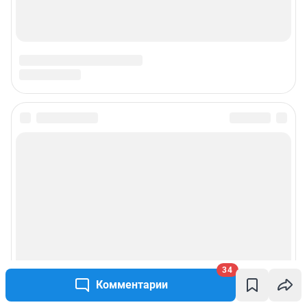
Техподдержка
Предвыборная агитация
Статистика канала в MAX
Все города сети
Мобильное приложение
Google Play
App Store
Мы в соцсетях
34
Комментарии
Контактные данные для Роскомнадзора и государственных органов