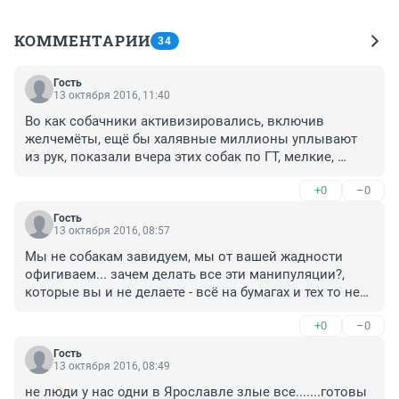
КОММЕНТАРИИ
34
Гость
13 октября 2016, 11:40
Во как собачники активизировались, включив 
желчемёты, ещё бы халявные миллионы уплывают 
из рук, показали вчера этих собак по ГТ, мелкие, 
худющие, половина щенки, конечно же они по 10 л 
+0
–0
супа в день хавают - ворьё вы без совестное и 
воздастся вам по делам вашим... вы так о собачках 
Гость
распинаетесь, хотелось бы узнать у властей сколько 
13 октября 2016, 08:57
денег тратится на питание в каком нибудь детском 
Мы не собакам завидуем, мы от вашей жадности 
доме или интернате??? и ещё, всем "сердобольным" 
офигиваем... зачем делать все эти манипуляции?, 
отвечу, 90% собак на улице родились, а не оказались 
которые вы и не делаете - всё на бумагах и тех то нет 
там по воле человека и не надо животным 
наверное, вы их наверное каждый день прививаете, 
приписывать сознание человека...
+0
–0
моете с шампунем и прививаете, причём по два раза, 
если их должны усыпить - это называется не целевое 
Гость
использование денежных средств, а попросту 
13 октября 2016, 08:49
воровство... да, и причешите свою директоршу фонда, 
не люди у нас одни в Ярославле злые все.......готовы 
от неё наверное собаки шарахаются и купите ей 