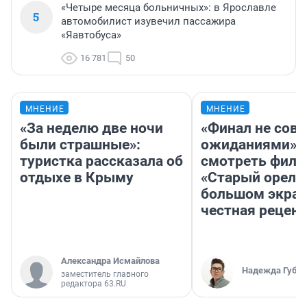
«Четыре месяца больничных»: в Ярославле
5
автомобилист изувечил пассажира
«Яавтобуса»
16 781
50
МНЕНИЕ
МНЕНИЕ
«За неделю две ночи
«Финал не совп
были страшные»:
ожиданиями»: 
туристка рассказала об
смотреть фил
отдыхе в Крыму
«Старый орел» 
большом экран
честная рецен
Александра Исмайлова
Надежда Губар
заместитель главного
редактора 63.RU