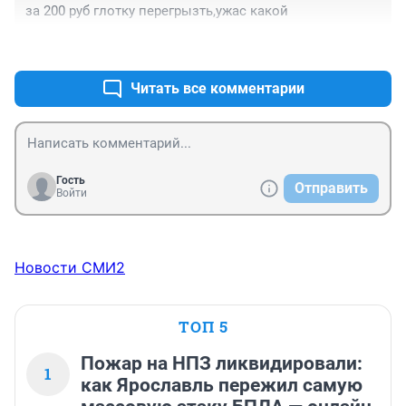
за 200 руб глотку перегрызть,ужас какой
нормальную одежду... и эти деньги мы не себе 
требуем, на айфон, как вы выразились, у вас 
+0
–0
наверное айфон придел мечтаний, кстати у вашей 
начальницы он есть... я не хочу что бы эти деньги 
Читать все комментарии
тратились не понятно на что...
Гость
Отправить
Войти
Новости СМИ2
ТОП 5
Пожар на НПЗ ликвидировали:
1
как Ярославль пережил самую