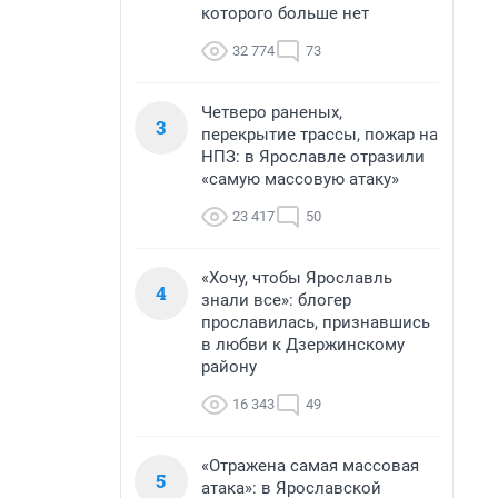
которого больше нет
32 774
73
Четверо раненых,
3
перекрытие трассы, пожар на
НПЗ: в Ярославле отразили
«самую массовую атаку»
23 417
50
«Хочу, чтобы Ярославль
4
знали все»: блогер
прославилась, признавшись
в любви к Дзержинскому
району
16 343
49
«Отражена самая массовая
5
атака»: в Ярославской