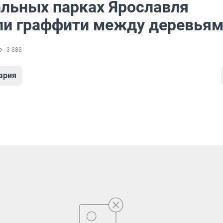
альных парках Ярославля
ли граффити между деревья
3 383
ария