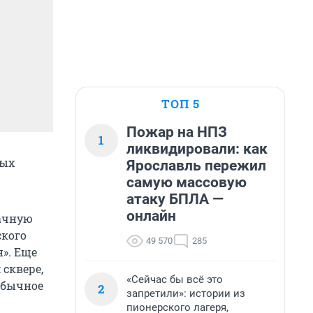
ТОП 5
Пожар на НПЗ
1
ликвидировали: как
ных
Ярославль пережил
самую массовую
атаку БПЛА —
онлайн
рачную
ского
49 570
285
». Еще
 сквере,
«Сейчас бы всё это
обычное
2
запретили»: истории из
пионерского лагеря,