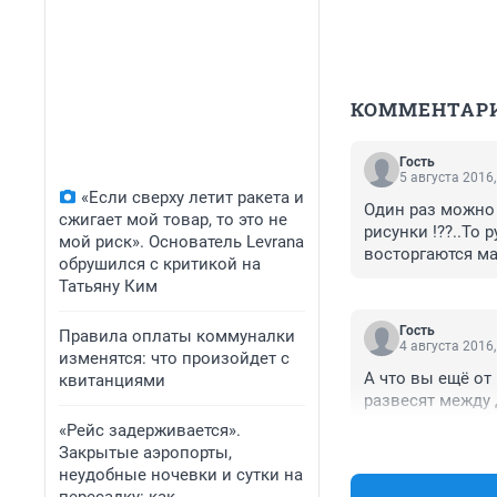
КОММЕНТАР
Гость
5 августа 2016,
«Если сверху летит ракета и
Один раз можно 
сжигает мой товар, то это не
рисунки !??..То
мой риск». Основатель Levrana
восторгаются ма
обрушился с критикой на
Татьяну Ким
Гость
Правила оплаты коммуналки
4 августа 2016,
изменятся: что произойдет с
А что вы ещё от
квитанциями
развесят между
«Рейс задерживается».
Закрытые аэропорты,
неудобные ночевки и сутки на