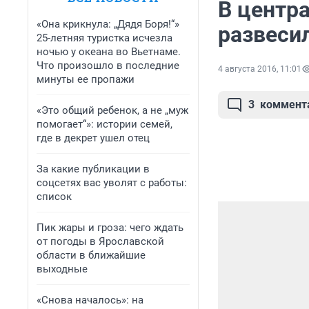
В центр
«Она крикнула: „Дядя Боря!“»
развеси
25-летняя туристка исчезла
ночью у океана во Вьетнаме.
Что произошло в последние
4 августа 2016, 11:01
минуты ее пропажи
3
коммент
«Это общий ребенок, а не „муж
помогает“»: истории семей,
где в декрет ушел отец
За какие публикации в
соцсетях вас уволят с работы:
список
Пик жары и гроза: чего ждать
от погоды в Ярославской
области в ближайшие
выходные
«Снова началось»: на