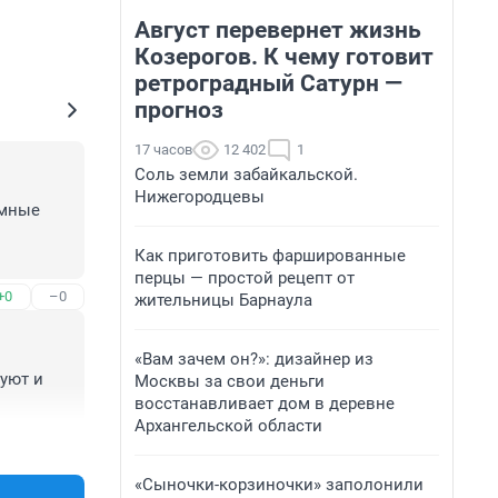
Август перевернет жизнь
Козерогов. К чему готовит
ретроградный Сатурн —
прогноз
17 часов
12 402
1
Соль земли забайкальской.
Нижегородцевы
мные 
Как приготовить фаршированные
перцы — простой рецепт от
+0
–0
жительницы Барнаула
«Вам зачем он?»: дизайнер из
уют и 
Москвы за свои деньги
восстанавливает дом в деревне
Архангельской области
+0
–0
«Сыночки-корзиночки» заполонили