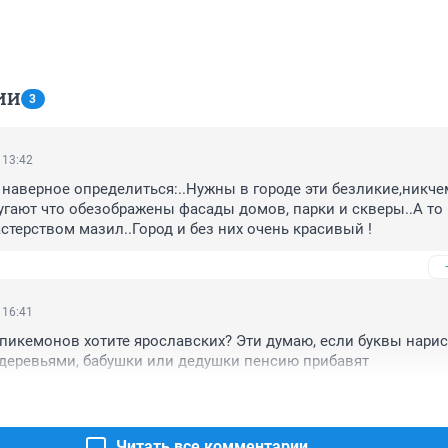
ИИ
3
 13:42
наверное определиться:..Нужны в городе эти безликие,никче
 ругают что обезображены фасады домов, парки и скверы..А то 
стерством мазил..Город и без них очень красивый !
 16:41
 пикемонов хотите ярославских? Эти думаю, если буквы нарис
 деревьями, бабушки или дедушки пенсию прибавят
Читать все комментарии