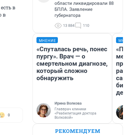
области ликвидировали 88
есть в
БПЛА. Заявление
о в
губернатора
13 884
110
МНЕНИЕ
МНЕНИ
«Спуталась речь, понес
«Поку
пургу». Врач — о
мешке
смертельном диагнозе,
предп
который сложно
расска
обнаружить
самом
бизне
дешев
Ирина Волкова
Главврач клиники
«Реабилитация доктора
0
Волковой»
РЕКОМЕНДУЕМ