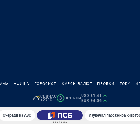
АММА
АФИША
ГОРОСКОП
КУРСЫ ВАЛЮТ
ПРОБКИ
ZODY
И
USD 81,41
СЕЙЧАС
3
ПРОБКИ
+27°C
EUR 94,06
Очереди на АЗС
Изувечил пассажира «Яавто