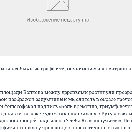
нили необычные граффити, появившиеся в централь
на площади Волкова между деревьями растянули проз
орой изображен задумчивый мыслитель в образе грече
 и философская надпись «Боль временна, триумф вечен
под кисти того же художника появилась в Бутусовском
 вдохновляющей надписью «У тебя #все получится». Не
ффити вызвало у ярославцев положительные эмоции: