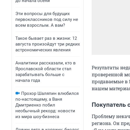
до начала осени
Эти вопросы для будущих
первоклассников под силу не
всем взрослым. А вам?
Такое бывает раз в жизни: 12
августа произойдут три редких
астрономических явления
Аналитики рассказали, кто в
Результаты нед
Ярославской области стал
проверенной мо
зарабатывать больше с
начала года
продаваемые в 
нашем материал
Прохор Шаляпин влюбился
по-настоящему, а Ваня
Покупатель 
Дмитриенко побил
необычный рекорд: новости
Проблему некач
из мира шоу-бизнеса
региона. Он пр
Ловим лето в корзину: биолог