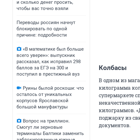
и сколько денег просить,
чтобы вас точно взяли
Переводы россиян начнут
блокировать по одной
причине: подробности
«В математике был больше
всего уверен»: выпускник
рассказал, как исправил 298
Колбасы
баллов за ЕГЭ на 300 и
поступил в престижный вуз
В одном из мага
килограмма кол
Руины былой роскоши: что
осталось от уникальных
супермаркете с
корпусов Ярославской
некачественной
большой мануфактуры
килограммов. «
поджарку из сви
Вопрос на триллион.
документов.
Смогут ли зерновые
терминалы Балтики заменить
заблокированные южные