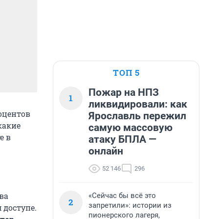
ТОП 5
Пожар на НПЗ
1
ликвидировали: как
оцентов
Ярославль пережил
какие
самую массовую
е в
атаку БПЛА —
онлайн
52 146
296
ва
«Сейчас бы всё это
2
запретили»: истории из
 доступе.
пионерского лагеря,