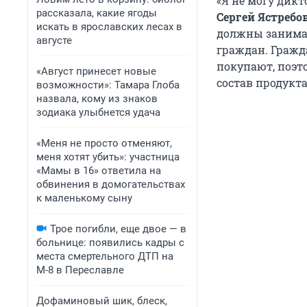
«Я не могу дикт
рассказала, какие ягоды
Сергей Ястребо
искать в ярославских лесах в
должны занимат
августе
граждан. Гражд
покупают, поэт
«Август принесет новые
состав продукта
возможности»: Тамара Глоба
назвала, кому из знаков
зодиака улыбнется удача
«Меня не просто отменяют,
меня хотят убить»: участница
«Мамы в 16» ответила на
обвинения в домогательствах
к маленькому сыну
Трое погибли, еще двое — в
больнице: появились кадры с
места смертельного ДТП на
М-8 в Переславле
Дофаминовый шик, блеск,