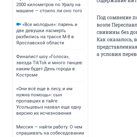
содержание нит
2000 километров по Уралу на
машине — стоило ли оно того
Под сомнение п
возле Переслав
«Все молодые»: парень и
две девушки насмерть
свинины без док
разбились на трассе М-8 в
Как оказалось, 
Ярославской области
представленная
а условия пере
Финалист шоу «Голоса»,
звезда TikTok и много танцев:
каким будет День города в
Костроме
«Они всё еще в лесу, и им
нужна помощь»: сын
пропавших в тайге
Усольцевых назвал еще одну
версию их исчезновения
Миссия — найти работу. О чем
спрашивать на собеседовании