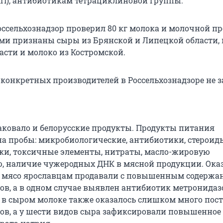
П), антибиотикам тетрациклиновой группы.
Россельхознадзор проверил 80 кг молока и молочной п
и признаны сыры из Брянской и Липецкой области, 
асти и молоко из Костромской.
 конкретных производителей в Россельхознадзоре не з
аковало и белорусские продукты. Продукты питания
на пробы: микробиологические, антибиотики, стероид
и, токсичные элементы, нитраты, масло-жировую
 наличие чужеродных ДНК в мясной продукции. Оказ
е мясо ярославцам продавали с повышенным содержа
в, а в одном случае выявлен антибиотик метронидазо
 в сыром молоке также оказалось слишком много пос
в, а у шести видов сыра зафиксировали повышенное