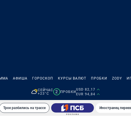
АММА
АФИША
ГОРОСКОП
КУРСЫ ВАЛЮТ
ПРОБКИ
ZODY
И
USD 82,17
СЕЙЧАС
2
ПРОБКИ
+23°C
EUR 94,84
Трое разбились на трассе
Иностранец переех