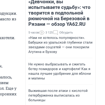
«Девчонки, вы
испытываете судьбу»: что
творится в подпольной
родукции.
рюмочной на Березовой в
масло из
Рязани — обзор YA62.RU
5 часов
3 125
Обсудить
ахотели.
«Нам не хотелось популярности».
Бабушки из уральской глубинки стали
звездами соцсетей — они покорили
Агутина и Бузову
Не нужно выбрасывать и сжигать
ы,
ботву помидоров и картофеля! Как я
нашла лучшее удобрение для яблони
алось,
и малины
нием
л. Еще у
Выжившая после атаки с кислотой
торонних
петербурженка выписалась из
больницы