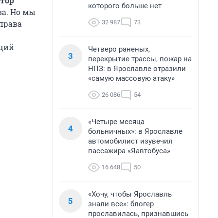
атор
которого больше нет
ва. Но мы
32 987
73
права
ящий
Четверо раненых,
3
перекрытие трассы, пожар на
НПЗ: в Ярославле отразили
«самую массовую атаку»
26 086
54
«Четыре месяца
4
больничных»: в Ярославле
автомобилист изувечил
пассажира «Яавтобуса»
16 648
50
«Хочу, чтобы Ярославль
5
знали все»: блогер
прославилась, признавшись