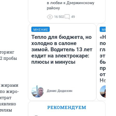
в любви к Дзержинскому
району
16 502
49
МНЕНИЕ
МНЕНИ
Тепло для бюджета, но
«Нико
холодно в салоне
побед
зимой. Водитель 13 лет
главн
иторинг
ездит на электрокаре:
этого
92 пробы
плюсы и минусы
бьет 
прока
отзыв
Нолан
и жирами
 по жиро-
Денис Дедюхин
нитрат
ыявлено
РЕКОМЕНДУЕМ
телям