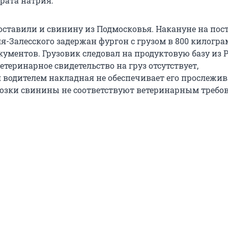
рата натрия.
оставили и свинину из Подмосковья. Накануне на пос
ля-Залесского задержан фургон с грузом в 800 килогр
ументов. Грузовик следовал на продуктовую базу из Р
ветеринарное свидетельство на груз отсутствует,
 водителем накладная не обеспечивает его прослежив
возки свинины не соответствуют ветеринарным требо