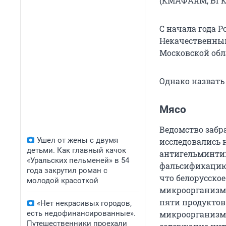
(КМАФАнМ, БГК
С начала года 
Некачественным
Московской обл
Однако назвать
Мясо
Ведомство забр
Ушел от жены с двумя
исследовались 
детьми. Как главный качок
антигельминтик
«Уральских пельменей» в 54
фальсификацию,
года закрутил роман с
что белорусско
молодой красоткой
микроорганизмо
пяти продуктов
«Нет некрасивых городов,
есть недофинансированные».
микроорганизмо
Путешественники проехали