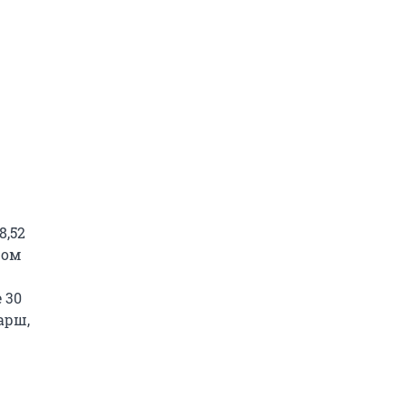
8,52
ром
 30
арш,