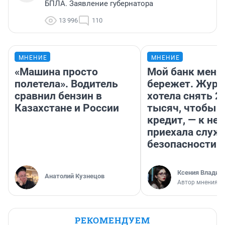
БПЛА. Заявление губернатора
13 996
110
МНЕНИЕ
МНЕНИЕ
«Машина просто
Мой банк меня
полетела». Водитель
бережет. Журн
сравнил бензин в
хотела снять 2
Казахстане и России
тысяч, чтобы п
кредит, — к не
приехала служ
безопасности
Ксения Владим
Анатолий Кузнецов
Автор мнения
РЕКОМЕНДУЕМ