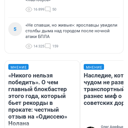
16 899
50
«Не спавши, но живые»: ярославцы увидели
5
столбы дыма над городом после ночной
атаки БПЛА
14 325
159
МНЕНИЕ
МНЕНИЕ
«Никого нельзя
Наследие, кото
победить». О чем
чудом не разва
главный блокбастер
транспортный 
этого года, который
разнес миф о 
бьет рекорды в
советских доро
прокате: честный
отзыв на «Одиссею»
Нолана
Олег Арефьев