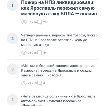
Пожар на НПЗ ликвидировали:
1
как Ярославль пережил самую
массовую атаку БПЛА — онлайн
52 714
296
Четверо раненых, перекрытие трассы, пожар
2
на НПЗ: в Ярославле отразили «самую
массовую атаку»
26 916
54
«Мечтал о большой жизни»: иностранец из
3
Камеруна переехал в Ярославль и создал
здесь семью — история
23 253
4
«Четыре месяца больничных»: в Ярославле
4
автомобилист изувечил пассажира
«Яавтобуса»