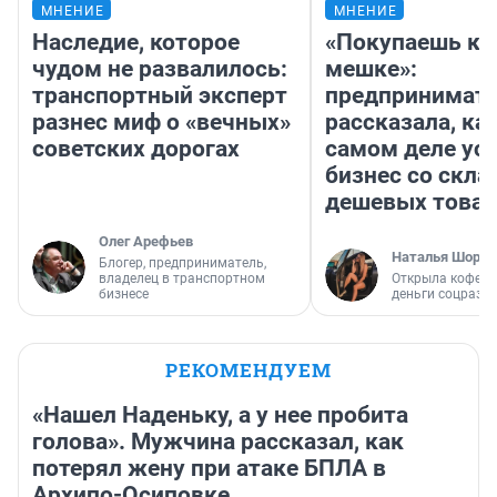
МНЕНИЕ
МНЕНИЕ
Наследие, которое
«Покупаешь ко
чудом не развалилось:
мешке»:
транспортный эксперт
предпринимат
разнес миф о «вечных»
рассказала, как
советских дорогах
самом деле ус
бизнес со скл
дешевых това
Олег Арефьев
Наталья Шорох
Блогер, предприниматель,
владелец в транспортном
Открыла кофейн
бизнесе
деньги соцразв
РЕКОМЕНДУЕМ
«Нашел Наденьку, а у нее пробита
голова». Мужчина рассказал, как
потерял жену при атаке БПЛА в
Архипо-Осиповке