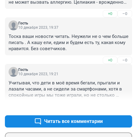
не может вызвать аллергию. Целиакия - врожденное 
заболевание
+0
–0
Гость
10 декабря 2023, 19:37
Тоска ваши новости читать. Неужели не о чем больше 
писать . А кашу ели, едим и будем есть ту, какая кому 
нравится. Без советчиков.
+0
–0
Гость
10 декабря 2023, 19:21
Учитывая, что дети в моё время бегали, прыгали и 
лазали часами, а не сидели за смартфонами, хотя в 
спокойные игры мы тоже играли, но не столько 
сколько сейчас за телефоном в позе зю сидят, 
+0
–0
быстрые углеводы нам были до лампочки. Кто не 
был по состоянию здоровья малоподвижен или 
ленив, не толстели даже с манной каши, смело 
Читать все комментарии
лопали арбуз, заедая батоном, и молоко с 
ватрушками. Проверено годами.