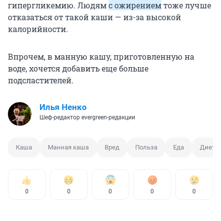
гипергликемию. Людям
с ожирением
тоже лучше
отказаться от такой каши — из-за высокой
калорийности.
Впрочем, в манную кашу, приготовленную на
воде, хочется добавить еще больше
подсластителей.
Илья Ненко
Шеф-редактор evergreen-редакции
Каша
Манная каша
Вред
Польза
Еда
Дието
0
0
0
0
0