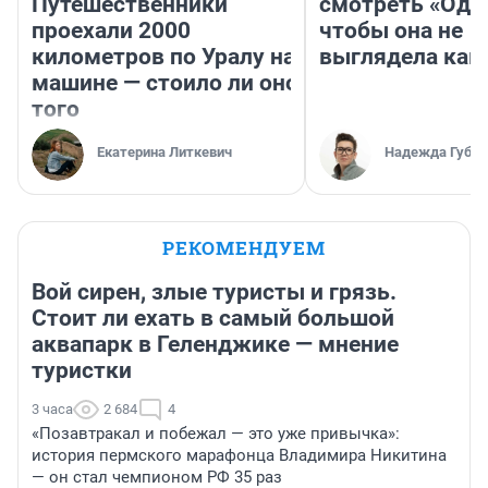
Путешественники
смотреть «Оди
проехали 2000
чтобы она не
километров по Уралу на
выглядела как
машине — стоило ли оно
того
Екатерина Литкевич
Надежда Губар
РЕКОМЕНДУЕМ
Вой сирен, злые туристы и грязь.
Стоит ли ехать в самый большой
аквапарк в Геленджике — мнение
туристки
3 часа
2 684
4
«Позавтракал и побежал — это уже привычка»:
история пермского марафонца Владимира Никитина
— он стал чемпионом РФ 35 раз