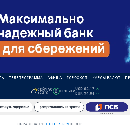
ДА
ТЕЛЕПРОГРАММА
АФИША
ГОРОСКОП
КУРСЫ ВАЛЮТ
П
USD 82,17
СЕЙЧАС
2
ПРОБКИ
+23°C
EUR 94,84
вернуть здоровье
Трое разбились на трассе
ОБРАЗОВАНИЕ
1 СЕНТЯБРЯ
ОБЗОР