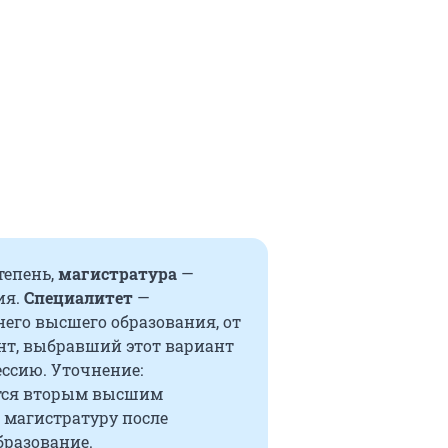
тепень,
магистратура
—
ия.
Специалитет
—
его высшего образования, от
ент, выбравший этот вариант
ссию. Уточнение:
ется вторым высшим
 магистратуру после
бразование.