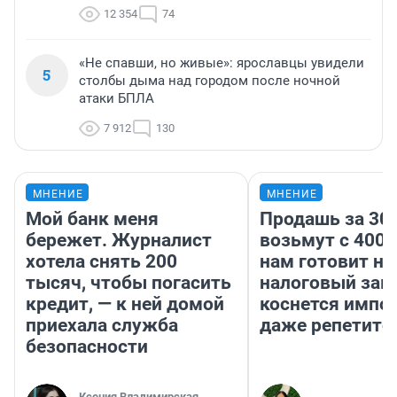
12 354
74
«Не спавши, но живые»: ярославцы увидели
5
столбы дыма над городом после ночной
атаки БПЛА
7 912
130
МНЕНИЕ
МНЕНИЕ
Мой банк меня
Продашь за 300
бережет. Журналист
возьмут с 4000
хотела снять 200
нам готовит н
тысяч, чтобы погасить
налоговый зако
кредит, — к ней домой
коснется импор
приехала служба
даже репетито
безопасности
Ксения Владимирская