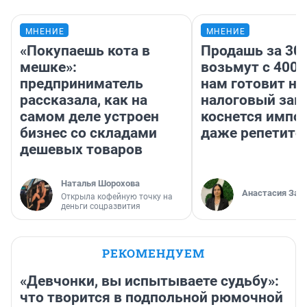
МНЕНИЕ
МНЕНИЕ
«Покупаешь кота в
Продашь за 300
мешке»:
возьмут с 4000
предприниматель
нам готовит н
рассказала, как на
налоговый зако
самом деле устроен
коснется импор
бизнес со складами
даже репетито
дешевых товаров
Наталья Шорохова
Анастасия Зав
Открыла кофейную точку на
деньги соцразвития
РЕКОМЕНДУЕМ
«Девчонки, вы испытываете судьбу»:
что творится в подпольной рюмочной