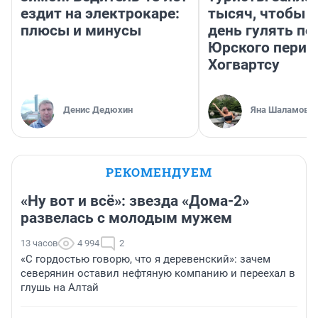
ездит на электрокаре:
тысяч, чтобы 
плюсы и минусы
день гулять по
Юрского перио
Хогвартсу
Денис Дедюхин
Яна Шаламова
РЕКОМЕНДУЕМ
«Ну вот и всё»: звезда «Дома-2»
развелась с молодым мужем
13 часов
4 994
2
«С гордостью говорю, что я деревенский»: зачем
северянин оставил нефтяную компанию и переехал в
глушь на Алтай