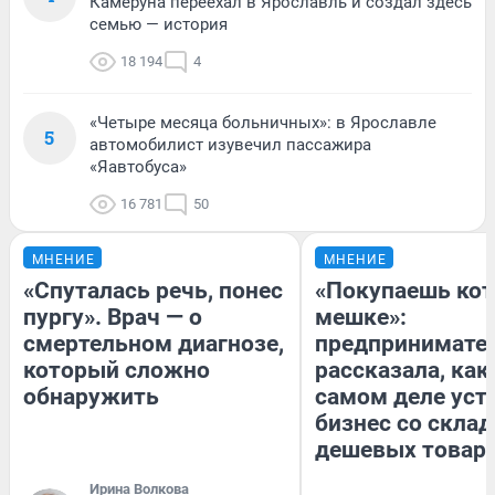
Камеруна переехал в Ярославль и создал здесь
семью — история
18 194
4
«Четыре месяца больничных»: в Ярославле
5
автомобилист изувечил пассажира
«Яавтобуса»
16 781
50
МНЕНИЕ
МНЕНИЕ
«Спуталась речь, понес
«Покупаешь кот
пургу». Врач — о
мешке»:
смертельном диагнозе,
предпринимате
который сложно
рассказала, как
обнаружить
самом деле уст
бизнес со скла
дешевых товар
Ирина Волкова