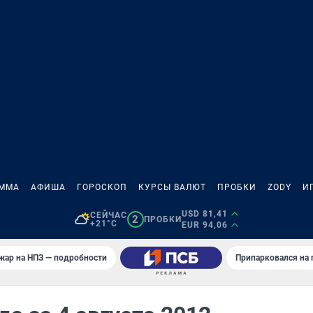
АММА
АФИША
ГОРОСКОП
КУРСЫ ВАЛЮТ
ПРОБКИ
ZODY
И
USD 81,41
СЕЙЧАС
2
ПРОБКИ
+21°C
EUR 94,06
жар на НПЗ — подробности
Припарковался на 