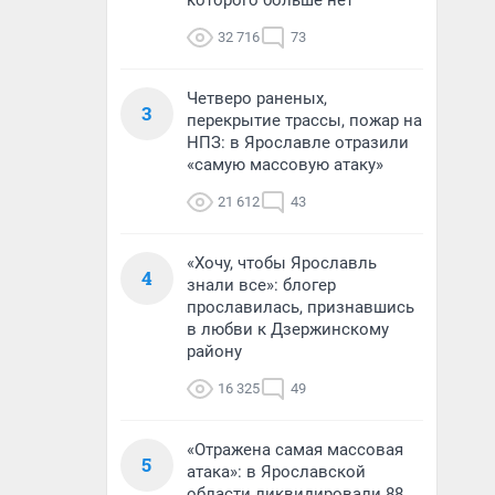
которого больше нет
32 716
73
Четверо раненых,
3
перекрытие трассы, пожар на
НПЗ: в Ярославле отразили
«самую массовую атаку»
21 612
43
«Хочу, чтобы Ярославль
4
знали все»: блогер
прославилась, признавшись
в любви к Дзержинскому
району
16 325
49
«Отражена самая массовая
5
атака»: в Ярославской
области ликвидировали 88