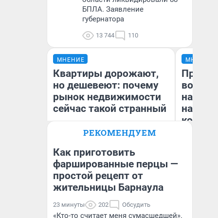
БПЛА. Заявление
губернатора
13 744
110
МНЕНИЕ
МНЕНИЕ
Квартиры дорожают,
Продаш
но дешевеют: почему
возьмут
рынок недвижимости
нам го
сейчас такой странный
налого
коснет
даже р
РЕКОМЕНДУЕМ
Как приготовить
фаршированные перцы —
Екатерина Торопова
простой рецепт от
Ан
директор агентства
недвижимости
жительницы Барнаула
23 минуты
202
Обсудить
«Кто-то считает меня сумасшедшей».