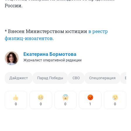
России.
* Внесен Министерством юстиции
в реестр
физлиц-иноагентов
.
Екатерина Бормотова
Журналист оперативной редакции
Дайджест
Парад Победы
СВО
Спецоперация
БП
0
0
0
1
0