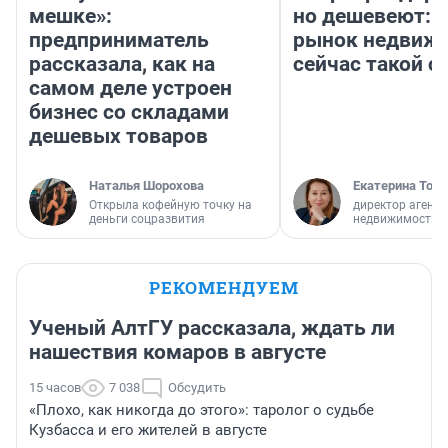
мешке»:
но дешевеют: 
предприниматель
рынок недвиж
рассказала, как на
сейчас такой 
самом деле устроен
бизнес со складами
дешевых товаров
Наталья Шорохова
Екатерина Торо
Открыла кофейную точку на
директор агентс
деньги соцразвития
недвижимости
РЕКОМЕНДУЕМ
Ученый АлтГУ рассказала, ждать ли
нашествия комаров в августе
15 часов
7 038
Обсудить
«Плохо, как никогда до этого»: таролог о судьбе
Кузбасса и его жителей в августе