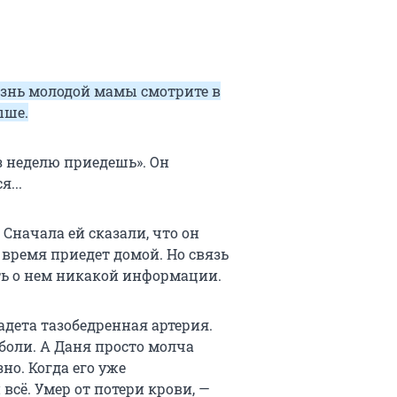
изнь молодой мамы смотрите в
ыше.
з неделю приедешь». Он
я...
. Сначала ей сказали, что он
 время приедет домой. Но связь
ть о нем никакой информации.
задета тазобедренная артерия.
боли. А Даня просто молча
зно. Когда его уже
 всё. Умер от потери крови, —