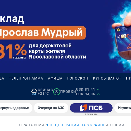
ДА
ТЕЛЕПРОГРАММА
АФИША
ГОРОСКОП
КУРСЫ ВАЛЮТ
П
USD 81,41
СЕЙЧАС
3
ПРОБКИ
+21°C
EUR 94,06
вернуть здоровье
Очереди на АЗС
Изувеч
СТРАНА И МИР
СПЕЦОПЕРАЦИЯ НА УКРАИНЕ
ИСТОРИИ