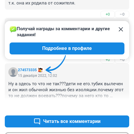
т.к. она их родила от сожителя.
+0
–0
Гость
15 декабря 2022, 13:14
Получай награды за комментарии и другие 
задания!
Зачем вводить в заблуждение нас? У ее теперешнего 
мужа один родной ребенок, двое других от другого 
Подробнее в профиле
отца, они ему никто. Они пригодятся предыдущему 
мужу для подсчетов с новой женой, у него уже их три. 
+0
–0
А женщина-техничка беременная, хорошо бы сразу 
двойней, и тогда у ее очередного мужа будет тоже 
274573335
трое детей. Сразу бы написала, что у мужа туберкулез, 
15 декабря 2022, 12:02
чего не лечила до этого?
Ну а здесь то что не так???дети не его.тубик вылечен 
и он жил обычной жизнью без изоляции.почему этот 
то не должен воевать???почему за него кто то 
должен???
+1
–2
Читать все комментарии