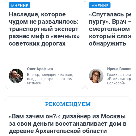
МНЕНИЕ
МНЕНИЕ
Наследие, которое
«Спуталась реч
чудом не развалилось:
пургу». Врач — 
транспортный эксперт
смертельном д
разнес миф о «вечных»
который слож
советских дорогах
обнаружить
Олег Арефьев
Ирина Волкова
Блогер, предприниматель,
Главврач клини
владелец в транспортном
«Реабилитация 
бизнесе
Волковой»
РЕКОМЕНДУЕМ
«Вам зачем он?»: дизайнер из Москвы
за свои деньги восстанавливает дом в
деревне Архангельской области