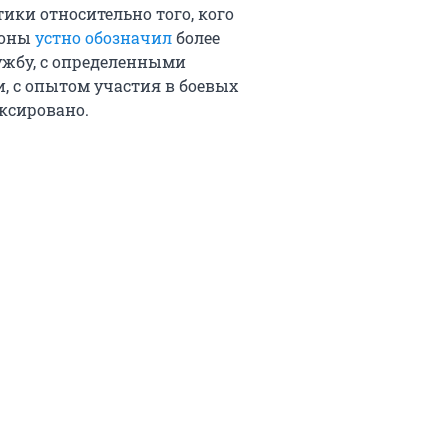
ики относительно того, кого
роны
устно обозначил
более
ужбу, с определенными
 с опытом участия в боевых
иксировано.