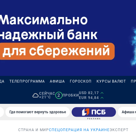
ДА
ТЕЛЕПРОГРАММА
АФИША
ГОРОСКОП
КУРСЫ ВАЛЮТ
П
USD 82,17
СЕЙЧАС
2
ПРОБКИ
+21°C
EUR 94,84
Где помогают вернуть здоровье
Афиша 
СТРАНА И МИР
СПЕЦОПЕРАЦИЯ НА УКРАИНЕ
ЭКСПЕРТ