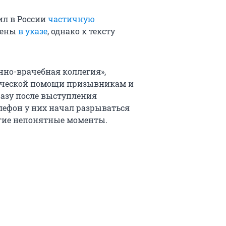
ил в России
частичную
дены
в указе
, однако к тексту
нно-врачебная коллегия»,
дической помощи призывникам и
разу после выступления
лефон у них начал разрываться
огие непонятные моменты.