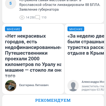
5
Ярославской области ликвидировали 88 БПЛА.
Заявление губернатора
14 250
110
МНЕНИЕ
МНЕНИЕ
«Нет некрасивых
«За неделю две
городов, есть
были страшные
недофинансированные».
туристка расска
Путешественники
отдыхе в Крым
проехали 2000
километров по Уралу на
машине — стоило ли оно
того
Александра Исм
Екатерина Литкевич
заместитель глав
редактора 63.RU
РЕКОМЕНДУЕМ