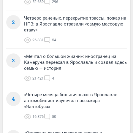
52 639
296
Четверо раненых, перекрытие трассы, пожар на
2
НПЗ: в Ярославле отразили «самую массовую
атаку»
26 831
54
«Мечтал о большой жизни»: иностранец из
3
Камеруна переехал в Ярославль и создал здесь
семью — история
21 421
4
«Четыре месяца больничных»: в Ярославле
4
автомобилист изувечил пассажира
«Яавтобуса»
16 876
50
«Отражена самая массовая атака»: в