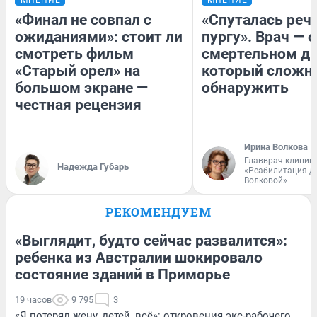
«Финал не совпал с
«Спуталась речь
ожиданиями»: стоит ли
пургу». Врач — о
смотреть фильм
смертельном ди
«Старый орел» на
который сложн
большом экране —
обнаружить
честная рецензия
Ирина Волкова
Главврач клиник
Надежда Губарь
«Реабилитация д
Волковой»
РЕКОМЕНДУЕМ
«Выглядит, будто сейчас развалится»:
ребенка из Австралии шокировало
состояние зданий в Приморье
19 часов
9 795
3
«Я потерял жену, детей, всё»: откровения экс-рабочего