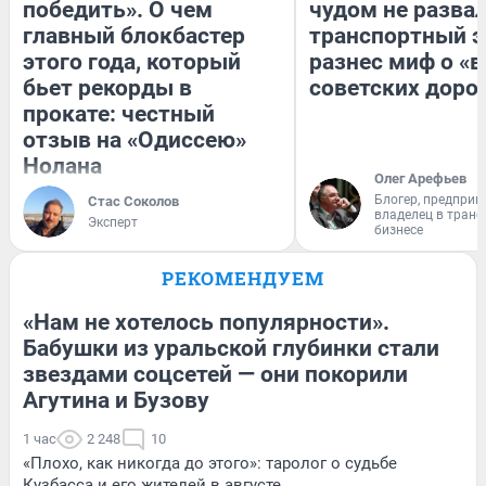
победить». О чем
чудом не разва
главный блокбастер
транспортный э
этого года, который
разнес миф о «
бьет рекорды в
советских доро
прокате: честный
отзыв на «Одиссею»
Нолана
Олег Арефьев
Блогер, предприн
Стас Соколов
владелец в тран
Эксперт
бизнесе
РЕКОМЕНДУЕМ
«Нам не хотелось популярности».
Бабушки из уральской глубинки стали
звездами соцсетей — они покорили
Агутина и Бузову
1 час
2 248
10
«Плохо, как никогда до этого»: таролог о судьбе
Кузбасса и его жителей в августе