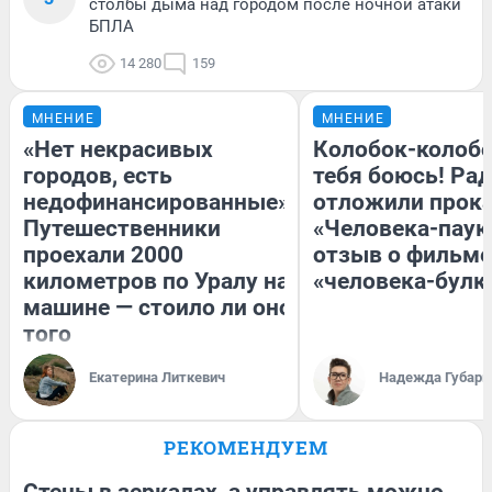
столбы дыма над городом после ночной атаки
БПЛА
14 280
159
МНЕНИЕ
МНЕНИЕ
«Нет некрасивых
Колобок-колобо
городов, есть
тебя боюсь! Рад
недофинансированные».
отложили прок
Путешественники
«Человека-паук
проехали 2000
отзыв о фильме
километров по Уралу на
«человека-булк
машине — стоило ли оно
того
Екатерина Литкевич
Надежда Губарь
РЕКОМЕНДУЕМ
Стены в зеркалах, а управлять можно