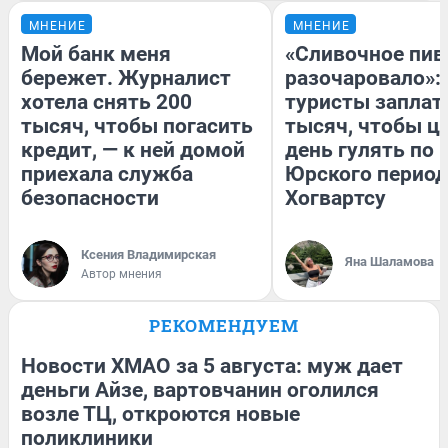
МНЕНИЕ
МНЕНИЕ
Мой банк меня
«Сливочное пив
бережет. Журналист
разочаровало»:
хотела снять 200
туристы заплат
тысяч, чтобы погасить
тысяч, чтобы ц
кредит, — к ней домой
день гулять по 
приехала служба
Юрского период
безопасности
Хогвартсу
Ксения Владимирская
Яна Шаламова
Автор мнения
РЕКОМЕНДУЕМ
Новости ХМАО за 5 августа: муж дает
деньги Айзе, вартовчанин оголился
возле ТЦ, откроются новые
поликлиники