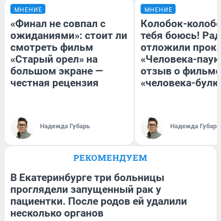
МНЕНИЕ
МНЕНИЕ
«Финал не совпал с
Колобок-колобо
ожиданиями»: стоит ли
тебя боюсь! Рад
смотреть фильм
отложили прок
«Старый орел» на
«Человека-паук
большом экране —
отзыв о фильме
честная рецензия
«человека-булк
Надежда Губарь
Надежда Губарь
РЕКОМЕНДУЕМ
В Екатеринбурге три больницы
проглядели запущенный рак у
пациентки. После родов ей удалили
несколько органов