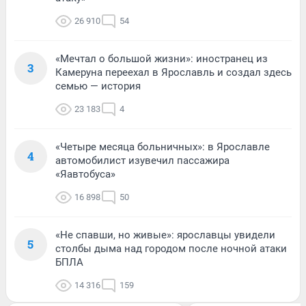
26 910
54
«Мечтал о большой жизни»: иностранец из
3
Камеруна переехал в Ярославль и создал здесь
семью — история
23 183
4
«Четыре месяца больничных»: в Ярославле
4
автомобилист изувечил пассажира
«Яавтобуса»
16 898
50
«Не спавши, но живые»: ярославцы увидели
5
столбы дыма над городом после ночной атаки
БПЛА
14 316
159