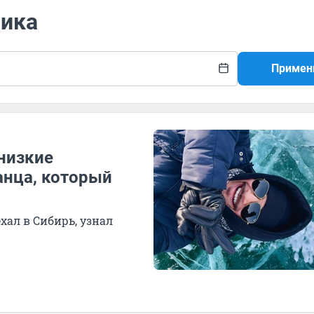
Рика
Примен
 низкие
анца, который
хал в Сибирь, узнал