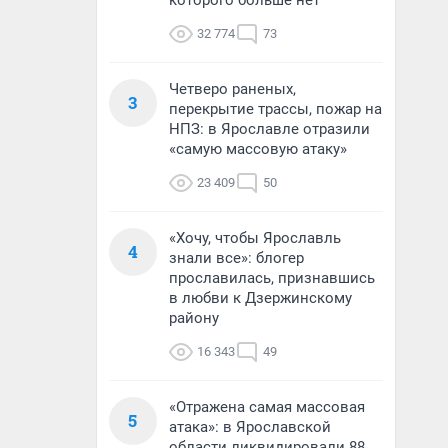
которого больше нет
32 774
73
Четверо раненых,
3
перекрытие трассы, пожар на
НПЗ: в Ярославле отразили
«самую массовую атаку»
23 409
50
«Хочу, чтобы Ярославль
4
знали все»: блогер
прославилась, признавшись
в любви к Дзержинскому
району
16 343
49
«Отражена самая массовая
5
атака»: в Ярославской
области ликвидировали 88