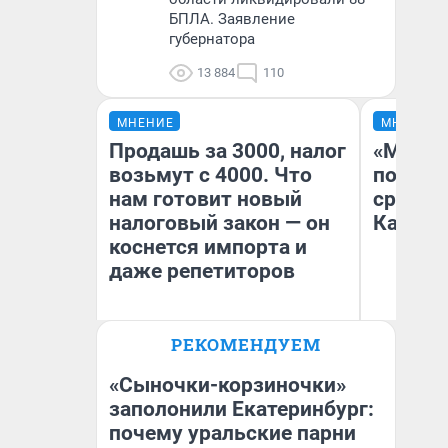
БПЛА. Заявление
губернатора
13 884
110
МНЕНИЕ
МНЕНИЕ
Продашь за 3000, налог
«Машин
возьмут с 4000. Что
полете
нам готовит новый
сравни
налоговый закон — он
Казахс
коснется импорта и
даже репетиторов
РЕКОМЕНДУЕМ
Анастасия Завгородняя
Ан
«Сыночки-корзиночки»
заполонили Екатеринбург:
почему уральские парни