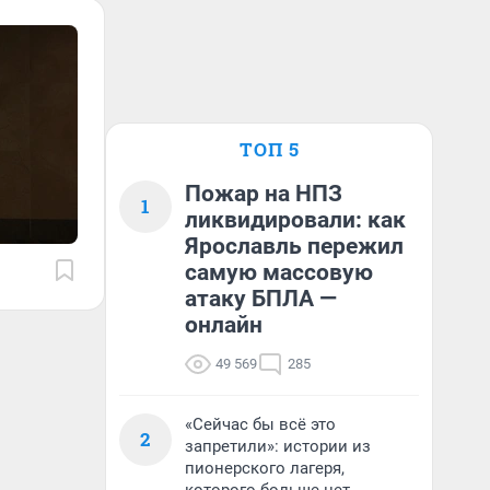
ТОП 5
Пожар на НПЗ
1
ликвидировали: как
Ярославль пережил
самую массовую
атаку БПЛА —
онлайн
49 569
285
«Сейчас бы всё это
2
запретили»: истории из
пионерского лагеря,