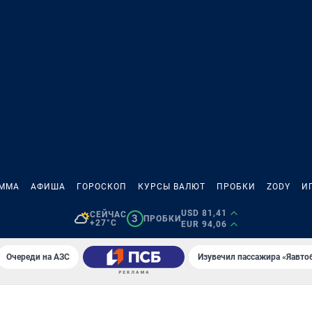
АММА
АФИША
ГОРОСКОП
КУРСЫ ВАЛЮТ
ПРОБКИ
ZODY
И
USD 81,41
СЕЙЧАС
3
ПРОБКИ
+27°C
EUR 94,06
Очереди на АЗС
Изувечил пассажира «Яавто