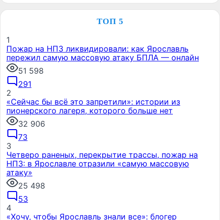
ТОП 5
1
Пожар на НПЗ ликвидировали: как Ярославль
пережил самую массовую атаку БПЛА — онлайн
51 598
291
2
«Сейчас бы всё это запретили»: истории из
пионерского лагеря, которого больше нет
32 906
73
3
Четверо раненых, перекрытие трассы, пожар на
НПЗ: в Ярославле отразили «самую массовую
атаку»
25 498
53
4
«Хочу, чтобы Ярославль знали все»: блогер