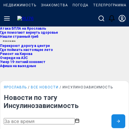
НЕДВИЖИМОСТЬ
ЗНАКОМСТВА
ПОГОДА
ТЕЛЕПРОГРАММА
Атака БПЛА на Ярославль
Где помогают вернуть здоровье
Нашли странный гриб
Перекроют дорогу в центре
Где поймать настоящее лето
Ремонт на Кирова
Очереди на АЗС
Умер 19-летний хоккеист
Афиша на выходные
ЯРОСЛАВЛЬ
ВСЕ НОВОСТИ
ИНСУЛИНОЗАВИСИМОСТЬ
Новости по тэгу
Инсулинозависимость