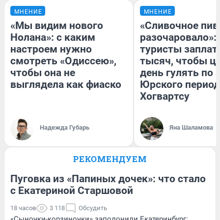
МНЕНИЕ
МНЕНИЕ
«Мы видим нового
«Сливочное пив
Нолана»: с каким
разочаровало»:
настроем нужно
туристы заплат
смотреть «Одиссею»,
тысяч, чтобы ц
чтобы она не
день гулять по 
выглядела как фиаско
Юрского период
Хогвартсу
Надежда Губарь
Яна Шаламова
РЕКОМЕНДУЕМ
Пуговка из «Папиных дочек»: что стало
с Екатериной Старшовой
18 часов
3 118
Обсудить
«Сыночки-корзиночки» заполонили Екатеринбург: