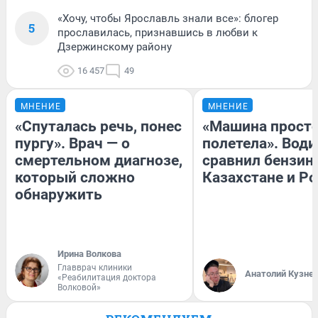
«Хочу, чтобы Ярославль знали все»: блогер
5
прославилась, признавшись в любви к
Дзержинскому району
16 457
49
МНЕНИЕ
МНЕНИЕ
«Спуталась речь, понес
«Машина прост
пургу». Врач — о
полетела». Води
смертельном диагнозе,
сравнил бензин
который сложно
Казахстане и Р
обнаружить
Ирина Волкова
Главврач клиники
Анатолий Кузне
«Реабилитация доктора
Волковой»