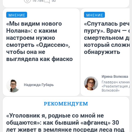
16 784
50
МНЕНИЕ
МНЕНИЕ
«Мы видим нового
«Спуталась речь
Нолана»: с каким
пургу». Врач — о
настроем нужно
смертельном ди
смотреть «Одиссею»,
который сложн
чтобы она не
обнаружить
выглядела как фиаско
Ирина Волкова
Главврач клиник
Надежда Губарь
«Реабилитация д
Волковой»
РЕКОМЕНДУЕМ
«Уголовник я, родные со мной не
общаются»: как бывший «афганец» 30
лет живет в землянке посреди леса под