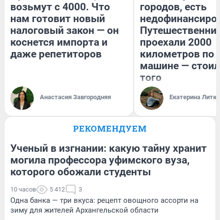
возьмут с 4000. Что
городов, есть
нам готовит новый
недофинансиро
налоговый закон — он
Путешественни
коснется импорта и
проехали 2000
даже репетиторов
километров по 
машине — стоил
того
Анастасия Завгородняя
Екатерина Литк
РЕКОМЕНДУЕМ
Ученый в изгнании: какую тайну хранит
могила профессора уфимского вуза,
которого обожали студенты
10 часов
5 412
3
Одна банка — три вкуса: рецепт овощного ассорти на
зиму для жителей Архангельской области