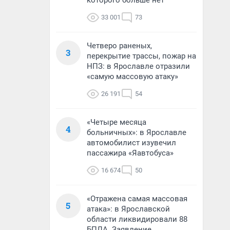
которого больше нет
33 001
73
Четверо раненых,
3
перекрытие трассы, пожар на
НПЗ: в Ярославле отразили
«самую массовую атаку»
26 191
54
«Четыре месяца
4
больничных»: в Ярославле
автомобилист изувечил
пассажира «Яавтобуса»
16 674
50
«Отражена самая массовая
5
атака»: в Ярославской
области ликвидировали 88
БПЛА. Заявление