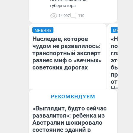
губернатора
14 097
110
МНЕНИЕ
МНЕНИЕ
Наследие, которое
«Никог
чудом не развалилось:
победи
транспортный эксперт
главны
разнес миф о «вечных»
этого г
советских дорогах
бьет р
прокат
отзыв 
Нолана
Олег Арефьев
РЕКОМЕНДУЕМ
Блогер, предприниматель,
Ст
владелец в транспортном
Эк
бизнесе
«Выглядит, будто сейчас
развалится»: ребенка из
Австралии шокировало
состояние зданий в