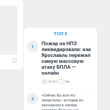
ТОП 5
Пожар на НПЗ
1
ликвидировали: как
Ярославль пережил
самую массовую
атаку БПЛА —
онлайн
52 211
296
«Сейчас бы всё это
2
запретили»: истории из
пионерского лагеря,