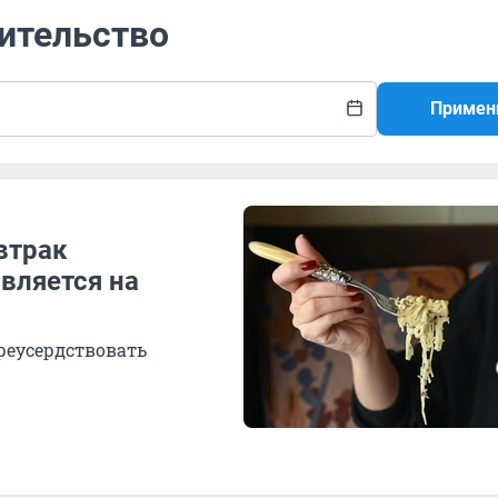
жительство
Примен
втрак
является на
реусердствовать