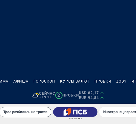
АММА
АФИША
ГОРОСКОП
КУРСЫ ВАЛЮТ
ПРОБКИ
ZODY
И
USD 82,17
СЕЙЧАС
2
ПРОБКИ
+19°C
EUR 94,84
Трое разбились на трассе
Иностранец переех