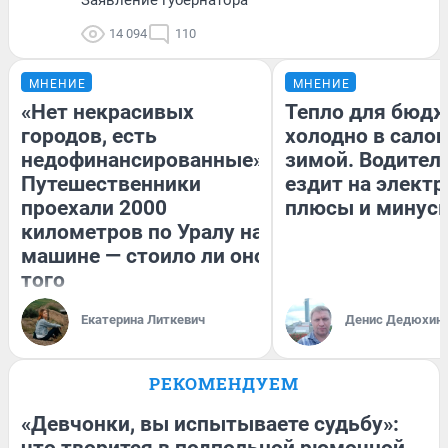
14 094
110
МНЕНИЕ
МНЕНИЕ
«Нет некрасивых
Тепло для бюдж
городов, есть
холодно в сало
недофинансированные».
зимой. Водитель
Путешественники
ездит на электр
проехали 2000
плюсы и минус
километров по Уралу на
машине — стоило ли оно
того
Екатерина Литкевич
Денис Дедюхин
РЕКОМЕНДУЕМ
«Девчонки, вы испытываете судьбу»:
что творится в подпольной рюмочной