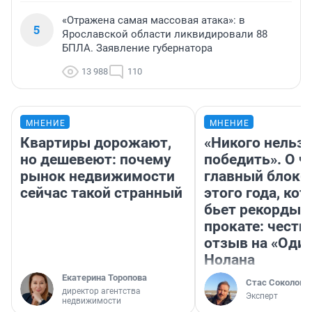
«Отражена самая массовая атака»: в
5
Ярославской области ликвидировали 88
БПЛА. Заявление губернатора
13 988
110
МНЕНИЕ
МНЕНИЕ
Квартиры дорожают,
«Никого нельз
но дешевеют: почему
победить». О ч
рынок недвижимости
главный блокб
сейчас такой странный
этого года, ко
бьет рекорды 
прокате: честн
отзыв на «Оди
Нолана
Екатерина Торопова
Стас Соколов
директор агентства
Эксперт
недвижимости