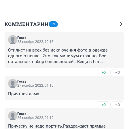
КОММЕНТАРИИ
12
Гость
28 ноября 2022, 19:13
Стилист на всех без исключения фото в одежде 
одного оттенка . Это как минимум странно. Все 
остальное- набор банальностей . Вещи в hm 
Ярославля низкого качества?? Смешно . Hm - это 
+0
–0
априори низкий ценовой сегмент масс маркета . И 
качество абсолютно разное . На сайте hm 
Гость
продавались шикарные коллаборации с дизайнерами 
27 ноября 2022, 01:10
. Шикарный кашемир у них. Не знать и не работать с 
Приятная дама.
этим стилисту непозволительно. А сейчас , чем 
тратить кучу денег в разных резервед и лав рипаблик, 
+0
–0
советую постоянно мониторить маркет плейсы, на 
озоне и ламода можно купить прекрасные бренды за 
Гость
26 ноября 2022, 21:19
цену hm. Emporio Armani , Ugg , kors и так далее . 
Места надо знать )) местные же марки есть давно с 
Прическу не надо портить.Раздражают прямые 