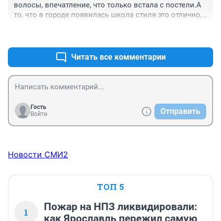
репутацией и отличного качества вещами , например 
волосы, впечатление, что только встала с постели.А 
трикотаж department t. А не это вот все , что теперь 
то, что в городе появилась школа стиля это отлично, 
повсеместно открывается 😂
люди варятся в собственном соку.
+0
–0
Читать все комментарии
Гость
Отправить
Войти
Новости СМИ2
ТОП 5
Пожар на НПЗ ликвидировали:
1
как Ярославль пережил самую