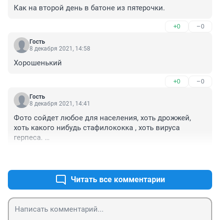
Как на второй день в батоне из пятерочки.
+0
–0
Гость
8 декабря 2021, 14:58
Хорошенький
+0
–0
Гость
8 декабря 2021, 14:41
Фото сойдет любое для населения, хоть дрожжей, 
хоть какого нибудь стафилококка , хоть вируса 
герпеса. 

Да и не один учОный не отличит по фото вирус 
+0
–0
гриппа от коронавируса и от кучи подобных других. 
Они в основном белками специфическими 
отличаются.
Читать все комментарии