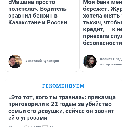
«Машина просто
Мой банк меня
полетела». Водитель
бережет. Журн
сравнил бензин в
хотела снять 2
Казахстане и России
тысяч, чтобы п
кредит, — к не
приехала служ
безопасности
Ксения Владим
Анатолий Кузнецов
Автор мнения
РЕКОМЕНДУЕМ
«Это тот, кого ты травила»: прикамца
приговорили к 22 годам за убийство
семьи его девушки, сейчас он звонит
ей с угрозами