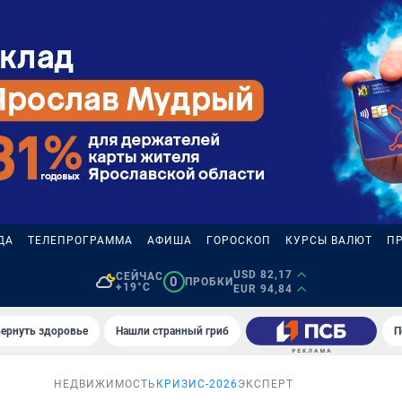
ДА
ТЕЛЕПРОГРАММА
АФИША
ГОРОСКОП
КУРСЫ ВАЛЮТ
П
USD 82,17
СЕЙЧАС
0
ПРОБКИ
+19°C
EUR 94,84
вернуть здоровье
Нашли странный гриб
П
НЕДВИЖИМОСТЬ
КРИЗИС-2026
ЭКСПЕРТ