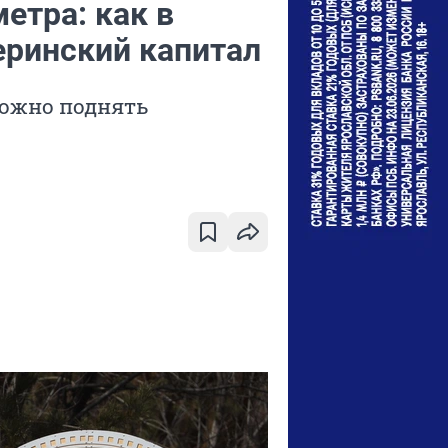
етра: как в
еринский капитал
можно поднять