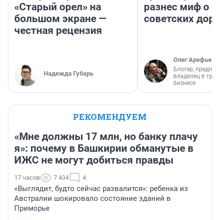
«Старый орел» на
разнес миф о 
большом экране —
советских доро
честная рецензия
Олег Арефьев
Блогер, предпри
Надежда Губарь
владелец в тра
бизнесе
РЕКОМЕНДУЕМ
«Мне должны 17 млн, но банку плачу
я»: почему в Башкирии обманутые в
ИЖС не могут добиться правды
17 часов
7 434
4
«Выглядит, будто сейчас развалится»: ребенка из
Австралии шокировало состояние зданий в
Приморье