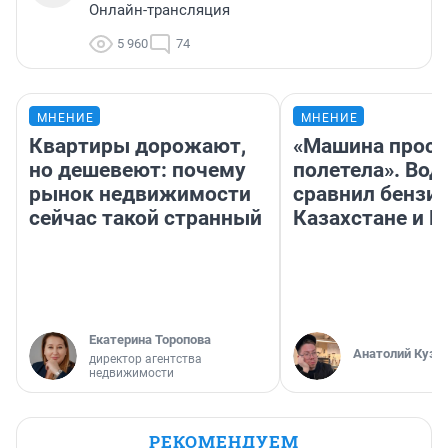
Онлайн-трансляция
5 960
74
МНЕНИЕ
МНЕНИЕ
Квартиры дорожают,
«Машина прост
но дешевеют: почему
полетела». Вод
рынок недвижимости
сравнил бензин
сейчас такой странный
Казахстане и Р
Екатерина Торопова
Анатолий Кузн
директор агентства
недвижимости
РЕКОМЕНДУЕМ