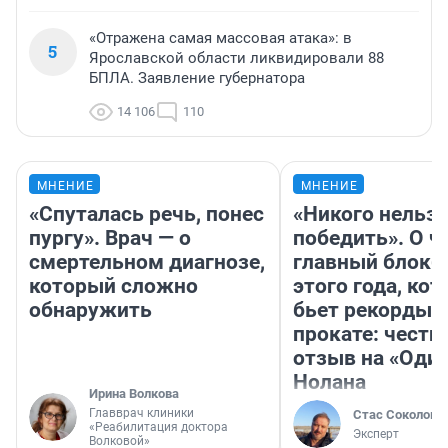
«Отражена самая массовая атака»: в
5
Ярославской области ликвидировали 88
БПЛА. Заявление губернатора
14 106
110
МНЕНИЕ
МНЕНИЕ
«Спуталась речь, понес
«Никого нельз
пургу». Врач — о
победить». О ч
смертельном диагнозе,
главный блокб
который сложно
этого года, ко
обнаружить
бьет рекорды 
прокате: честн
отзыв на «Оди
Нолана
Ирина Волкова
Главврач клиники
Стас Соколов
«Реабилитация доктора
Эксперт
Волковой»