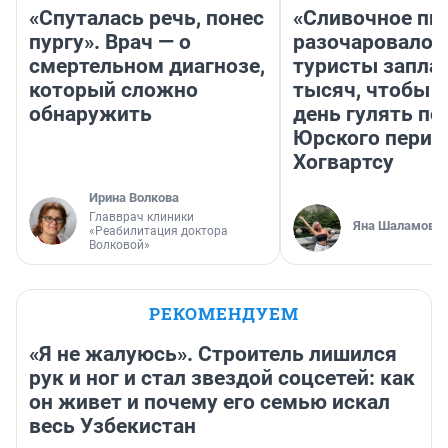
«Спуталась речь, понес
«Сливочное пи
пургу». Врач — о
разочаровало»
смертельном диагнозе,
туристы запла
который сложно
тысяч, чтобы 
обнаружить
день гулять по
Юрского перио
Хогвартсу
Ирина Волкова
Главврач клиники
Яна Шаламова
«Реабилитация доктора
Волковой»
РЕКОМЕНДУЕМ
«Я не жалуюсь». Строитель лишился
рук и ног и стал звездой соцсетей: как
он живет и почему его семью искал
весь Узбекистан