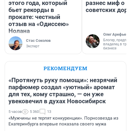
этого года, который
разнес миф о 
бьет рекорды в
советских доро
прокате: честный
отзыв на «Одиссею»
Нолана
Олег Арефьев
Блогер, предпри
Стас Соколов
владелец в тра
Эксперт
бизнесе
РЕКОМЕНДУЕМ
«Протянуть руку помощи»: незрячий
парфюмер создал «уютный» аромат
для тех, кому страшно, — он уже
увековечил в духах Новосибирск
5 часов
5 360
13
«Мужчины не терпят конкуренции». Порнозвезда из
Екатеринбурга впервые показала своего мужа