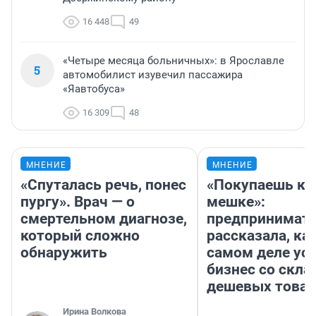
16 448
49
«Четыре месяца больничных»: в Ярославле
5
автомобилист изувечил пассажира
«Яавтобуса»
16 309
48
МНЕНИЕ
МНЕНИЕ
«Спуталась речь, понес
«Покупаешь ко
пургу». Врач — о
мешке»:
смертельном диагнозе,
предпринимат
который сложно
рассказала, как
обнаружить
самом деле ус
бизнес со скл
дешевых това
Ирина Волкова