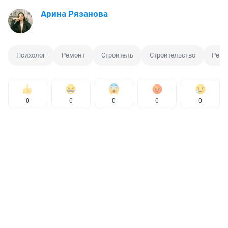
Арина Рязанова
Психолог
Ремонт
Строитель
Строительство
Ремо
0
0
0
0
0