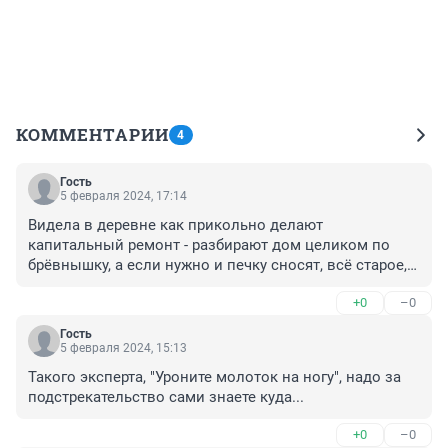
КОММЕНТАРИИ
4
Гость
5 февраля 2024, 17:14
Видела в деревне как прикольно делают 
капитальный ремонт - разбирают дом целиком по 
брёвнышку, а если нужно и печку сносят, всё старое, 
трухлявое выкидывают и заменяют, даже землю под 
+0
–0
домом. И собирается избушка как новая. Никаких 
"историческая ценность". Сгнило - на выброс. Это я к 
Гость
тому, что дороги и "исторические объекты" на одних 
5 февраля 2024, 15:13
заплатах не удержишь.
Такого эксперта, "Уроните молоток на ногу", надо за 
подстрекательство сами знаете куда...
+0
–0