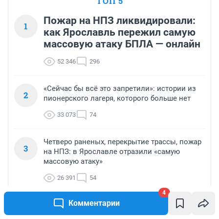
ТОП 5
Пожар на НПЗ ликвидировали:
1
как Ярославль пережил самую
массовую атаку БПЛА — онлайн
52 346
296
«Сейчас бы всё это запретили»: истории из
2
пионерского лагеря, которого больше нет
33 073
74
Четверо раненых, перекрытие трассы, пожар
3
на НПЗ: в Ярославле отразили «самую
массовую атаку»
26 391
54
4
Комментарии
«Мечтал о большой жизни»: иностранец из
4
Камеруна переехал в Ярославль и создал