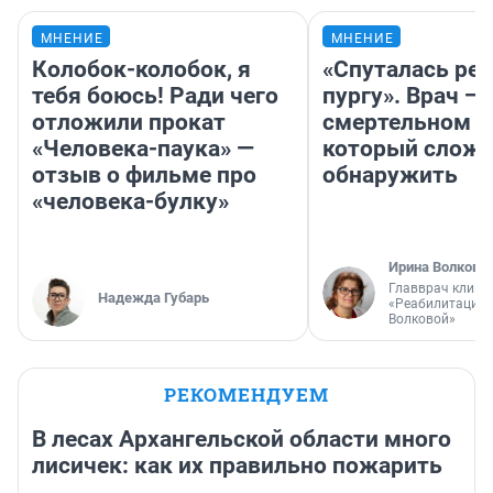
МНЕНИЕ
МНЕНИЕ
Колобок-колобок, я
«Спуталась реч
тебя боюсь! Ради чего
пургу». Врач — 
отложили прокат
смертельном д
«Человека-паука» —
который слож
отзыв о фильме про
обнаружить
«человека-булку»
Ирина Волкова
Главврач клини
Надежда Губарь
«Реабилитация 
Волковой»
РЕКОМЕНДУЕМ
В лесах Архангельской области много
лисичек: как их правильно пожарить